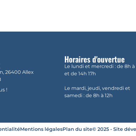
DÉCOUVRIR ALLEX
VIVRE À ALLEX
VI
Horaires d'ouvertue
x
Le lundi et mercredi : de 8h à
in, 26400 Allex
et de 14h 17h
8
Le mardi, jeudi, vendredi et
s !
samedi : de 8h à 12h
ntialité
Mentions légales
Plan du site
© 2025 - Site dév