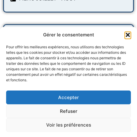
Gérer le consentement
Documents utiles
Pour offrir les meilleures expériences, nous utilisons des technologies
telles que les cookies pour stocker et/ou accéder aux informations des
appareils. Le fait de consentir à ces technologies nous permettra de
Guide "Je mange à la cantine" 2025-2026
traiter des données telles que le comportement de navigation ou les ID
uniques sur ce site. Le fait de ne pas consentir ou de retirer son
Fiche de renseignement 2025-2026
consentement peut avoir un effet négatif sur certaines caractéristiques
et fonctions.
Règlement intérieur 2025-2026
Accepter
Refuser
A savoir :
Voir les préférences
Les familles ne justifiant pas d’une activité