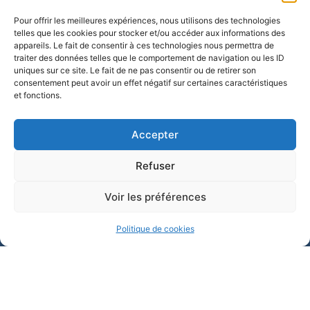
Mairie d'Allex
6 Av. Henri Seguin, 26400 Allex
Pour offrir les meilleures expériences, nous utilisons des technologies
telles que les cookies pour stocker et/ou accéder aux informations des
04 75 62 62 48
appareils. Le fait de consentir à ces technologies nous permettra de
traiter des données telles que le comportement de navigation ou les ID
Contactez-nous !
uniques sur ce site. Le fait de ne pas consentir ou de retirer son
Horaires d'ouvertue
consentement peut avoir un effet négatif sur certaines caractéristiques
Le lundi et mercredi : de 8h à 12h et de 14h
et fonctions.
17h
Accepter
Le mardi, jeudi, vendredi et samedi : de 8h à
12h
Refuser
Voir les préférences
Politique de cookies