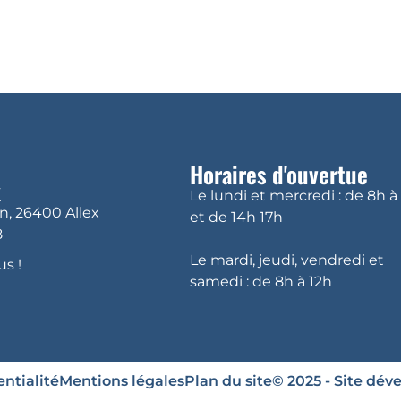
DÉCOUVRIR ALLEX
VIVRE À ALLEX
VI
Horaires d'ouvertue
x
Le lundi et mercredi : de 8h à
in, 26400 Allex
et de 14h 17h
8
Le mardi, jeudi, vendredi et
s !
samedi : de 8h à 12h
ntialité
Mentions légales
Plan du site
© 2025 - Site dév