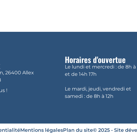
DÉCOUVRIR ALLEX
VIVRE À ALLEX
VI
Horaires d'ouvertue
x
Le lundi et mercredi : de 8h à
in, 26400 Allex
et de 14h 17h
8
Le mardi, jeudi, vendredi et
s !
samedi : de 8h à 12h
ntialité
Mentions légales
Plan du site
© 2025 - Site dév