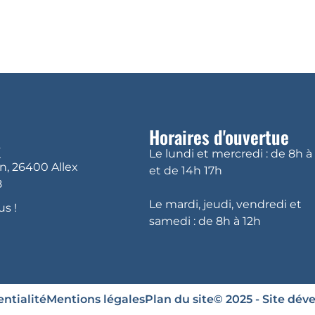
DÉCOUVRIR ALLEX
VIVRE À ALLEX
VI
Horaires d'ouvertue
x
Le lundi et mercredi : de 8h à
in, 26400 Allex
et de 14h 17h
8
Le mardi, jeudi, vendredi et
s !
samedi : de 8h à 12h
ntialité
Mentions légales
Plan du site
© 2025 - Site dév