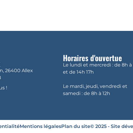
DÉCOUVRIR ALLEX
VIVRE À ALLEX
VI
Horaires d'ouvertue
x
Le lundi et mercredi : de 8h à
in, 26400 Allex
et de 14h 17h
8
Le mardi, jeudi, vendredi et
s !
samedi : de 8h à 12h
ntialité
Mentions légales
Plan du site
© 2025 - Site dév