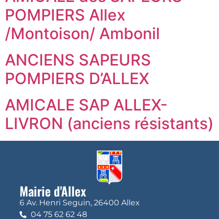
POMPIERS Allex
/Montoison/ Ambonil
ANCIENS SAPEURS
POMPIERS D’ALLEX
AMICALE SAP ALLEX-
LIVRON (anciens résistants)
Mairie d'Allex
6 Av. Henri Seguin, 26400 Allex
04 75 62 62 48