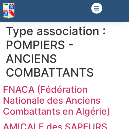
Type association :
POMPIERS -
ANCIENS
COMBATTANTS
FNACA (Fédération
Nationale des Anciens
Combattants en Algérie)
AMICALE des SAPEURS