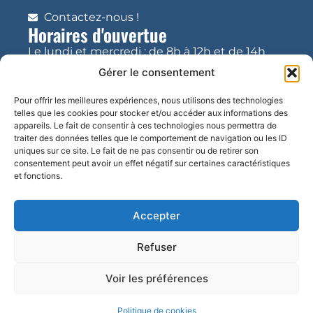
Contactez-nous !
Horaires d'ouvertue
Le lundi et mercredi : de 8h à 12h et de 14h
17h
Gérer le consentement
Pour offrir les meilleures expériences, nous utilisons des technologies
Le mardi, jeudi, vendredi et samedi : de 8h à
telles que les cookies pour stocker et/ou accéder aux informations des
12h
appareils. Le fait de consentir à ces technologies nous permettra de
traiter des données telles que le comportement de navigation ou les ID
uniques sur ce site. Le fait de ne pas consentir ou de retirer son
consentement peut avoir un effet négatif sur certaines caractéristiques
et fonctions.
Accepter
Refuser
Voir les préférences
Accessibilité
Confidentialité
Mentions légales
Politique de cookies
Plan du site
© 2025 - Site développé par Utopia