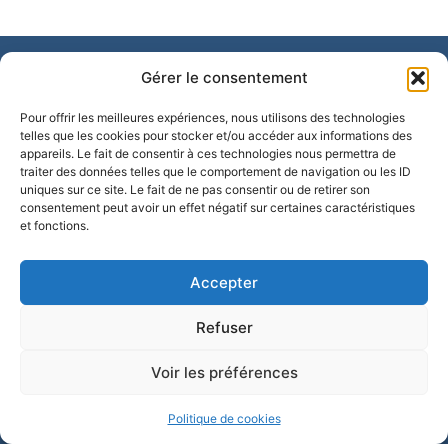
Gérer le consentement
Pour offrir les meilleures expériences, nous utilisons des technologies
Mairie d'Allex
telles que les cookies pour stocker et/ou accéder aux informations des
appareils. Le fait de consentir à ces technologies nous permettra de
6 Av. Henri Seguin, 26400 Allex
traiter des données telles que le comportement de navigation ou les ID
04 75 62 62 48
uniques sur ce site. Le fait de ne pas consentir ou de retirer son
consentement peut avoir un effet négatif sur certaines caractéristiques
Contactez-nous !
et fonctions.
Horaires d'ouvertue
Le lundi et mercredi : de 8h à 12h et de 14h
Accepter
17h
Refuser
Le mardi, jeudi, vendredi et samedi : de 8h à
12h
Voir les préférences
Politique de cookies