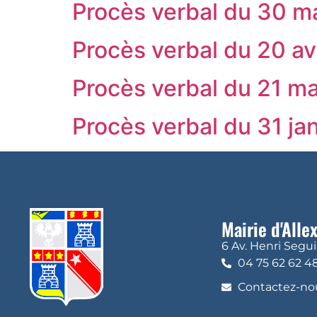
Procès verbal du 30 m
Procès verbal du 20 av
Procès verbal du 21 m
Procès verbal du 31 ja
Mairie d'Alle
6 Av. Henri Segu
04 75 62 62 4
Contactez-nou