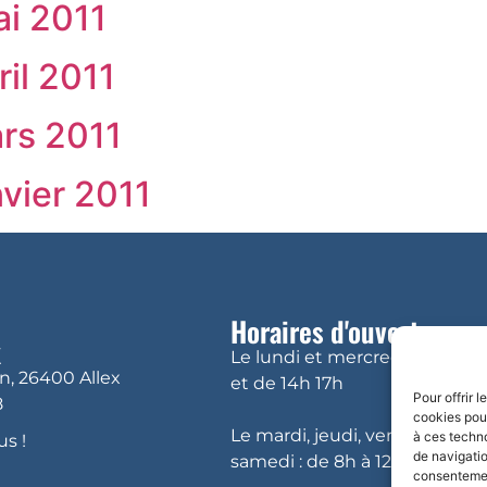
ai 2011
ril 2011
ars 2011
nvier 2011
Horaires d'ouvertue
x
Le lundi et mercredi : de 8h à
in, 26400 Allex
et de 14h 17h
Pour offrir 
8
cookies pour
Le mardi, jeudi, vendredi et
à ces techn
s !
de navigatio
samedi : de 8h à 12h
consentement